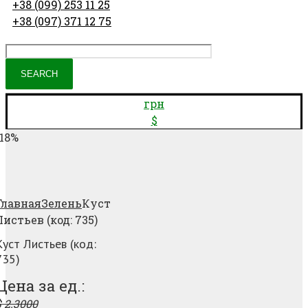
+38 (099) 253 11 25
+38 (097) 371 12 75
грн
$
-18%
Добавить в
избранное
Главная
Зелень
Куст
Листьев (код: 735)
Куст Листьев (код:
735)
Цена за ед.:
$
2.3000