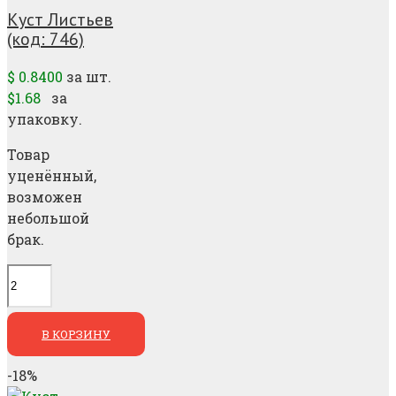
Куст Листьев
(код: 746)
$
0.8400
за шт.
$1.68
за
упаковку.
Товар
уценённый,
возможен
небольшой
брак.
В КОРЗИНУ
-18%