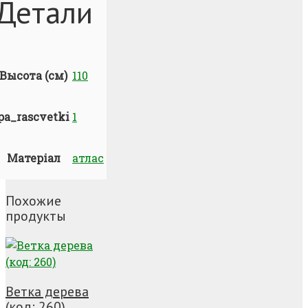
Детали
Высота (см)
110
pa_rascvetki
1
Матеріал
атлас
Похожие
продукты
Ветка дерева
(код: 260)