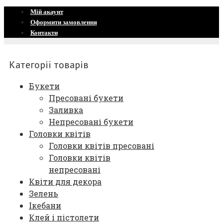
Мій акаунт
Оформити замовлення
Контакти
Категорії товарів
Букети
Пресовані букети
Заливка
Непресовані букети
Головки квітів
Головки квітів пресовані
Головки квітів
непресовані
Квіти для декора
Зелень
Ікебани
Клей і пістолети