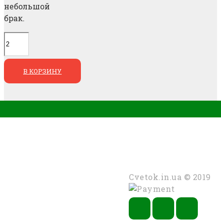
небольшой
брак.
В КОРЗИНУ
КОНТАКТИ
КАТЕГОРІЇ
м. Чернівці
Букети
Стрічки
+38 (099) 253 11 25
Cvetok.in.ua © 2019
+38 (097) 371 12 75
shop@cvetok.in.ua