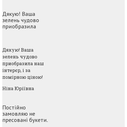
Дякую! Ваша
зелень чудово
приобразила
Дякую! Ваша
зелень чудово
приобразила наш
інтерєр, і за
помірною ціною!
Ніна Юріївна
Постійно
замовляю не
пресовані букети.