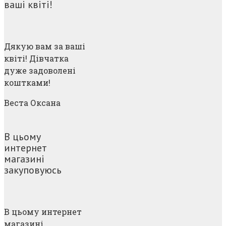
ваші квіті!
Дякую вам за ваші
квіті! Дівчатка
дуже задоволені
коштками!
Веста Оксана
В цьому
интернет
магазині
закуповуюсь
В цьому интернет
магазині