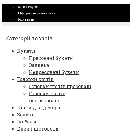
Мій акаунт
Оформити замовлення
Контакти
Категорії товарів
Букети
Пресовані букети
Заливка
Непресовані букети
Головки квітів
Головки квітів пресовані
Головки квітів
непресовані
Квіти для декора
Зелень
Ікебани
Клей і пістолети