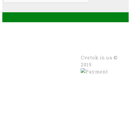
КОНТАКТИ
КАТЕГОРІЇ
м. Чернівці
Букети
Стрічки
+38 (099) 253 11 25
Cvetok.in.ua ©
+38 (097) 371 12 75
2019
shop@cvetok.in.ua
Без вихідних , 08:00 — 20:00
АКАУНТ
Мій акаунт
Кошик
Вибране