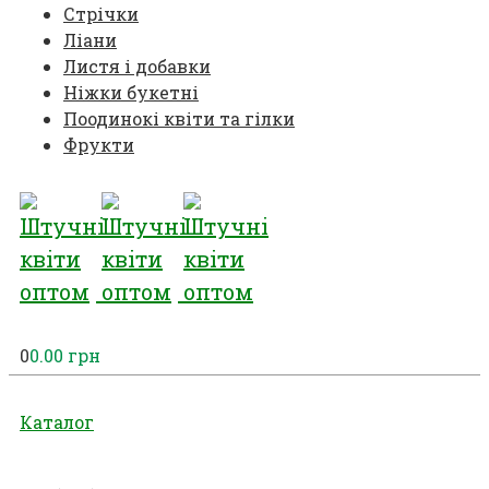
Стрічки
Ліани
Листя і добавки
Ніжки букетні
Поодинокі квіти та гілки
Фрукти
0
0.00
грн
Каталог