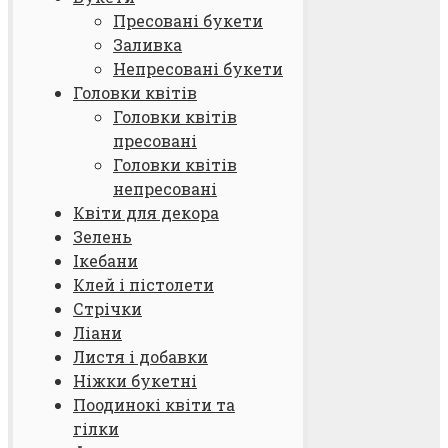
Пресовані букети
Заливка
Непресовані букети
Головки квітів
Головки квітів
пресовані
Головки квітів
непресовані
Квіти для декора
Зелень
Ікебани
Клей і пістолети
Стрічки
Ліани
Листя і добавки
Ніжки букетні
Поодинокі квіти та
гілки