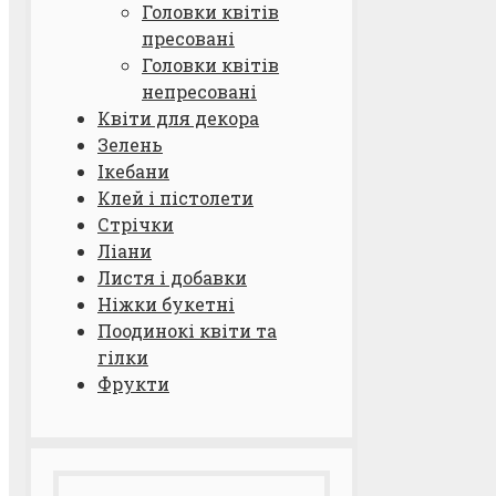
Головки квітів
пресовані
Головки квітів
непресовані
Квіти для декора
Зелень
Ікебани
Клей і пістолети
Стрічки
Ліани
Листя і добавки
Ніжки букетні
Поодинокі квіти та
гілки
Фрукти