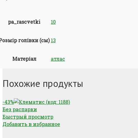
pa_rascvetki
10
Розмір голівки (см)
13
Матеріал
атлас
Похожие продукты
-43%
Без распарки
Быстрый просмотр
Добавить в избранное