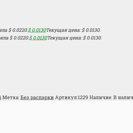
а $ 0.0220.
$
0.0130
Текущая цена: $ 0.0130.
ла $ 0.0220.
$
0.0130
Текущая цена: $ 0.0130.
і
Метка:
Без распарки
Артикул:
1229
Наличие:
В нали