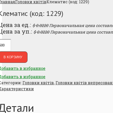
Главная
Головки квітів
Клематис (код: 1229)
Клематис (код: 1229)
Цена за ед.:
$
0.0220
Первоначальная цена составлял
Цена за уп.:
$
0.0220
Первоначальная цена составля
В КОРЗИНУ
Добавить в избранное
Добавить в избранное
Категории:
Головки квітів
,
Головки квітів непресован
Характеристики
Детали