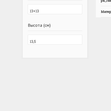
pa_ras
Матер
Высота (см)