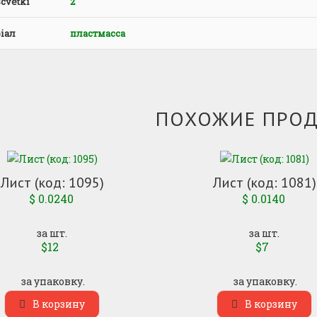
cvetki
2
іал
пластмасса
ПОХОЖИЕ ПРО
Лист (код: 1095)
Лист (код: 1081)
$
0.0240
$
0.0140
за шт.
за шт.
$12
$7
за упаковку.
за упаковку.
В корзину
В корзину