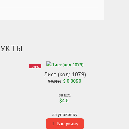
ДУКТЫ
-31%
Лист (код: 1079)
Первоначальная
$
0.0090
Текущая
$
0.0130
цена
цена:
составляла
$ 0.0090.
за шт.
$4.5
$ 0.0130.
за упаковку.
В корзину