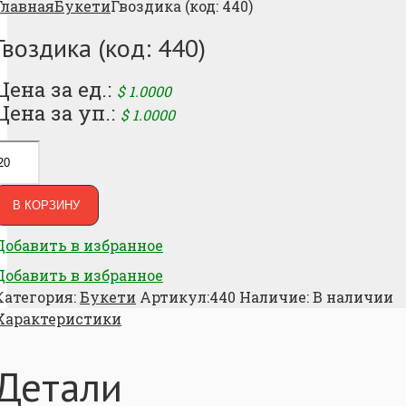
Главная
Букети
Гвоздика (код: 440)
Гвоздика (код: 440)
Цена за ед.:
$
1.0000
Цена за уп.:
$
1.0000
В КОРЗИНУ
Добавить в избранное
Добавить в избранное
Категория:
Букети
Артикул:
440
Наличие:
В наличии
Характеристики
Детали