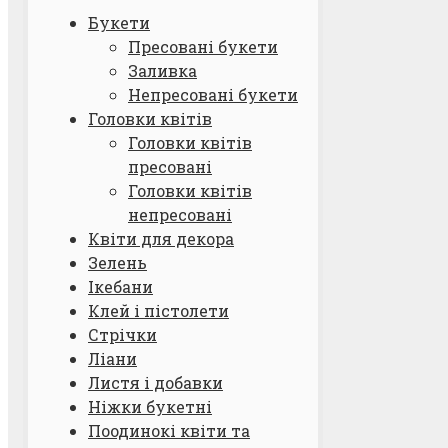
Букети
Пресовані букети
Заливка
Непресовані букети
Головки квітів
Головки квітів
пресовані
Головки квітів
непресовані
Квіти для декора
Зелень
Ікебани
Клей і пістолети
Стрічки
Ліани
Листя і добавки
Ніжки букетні
Поодинокі квіти та